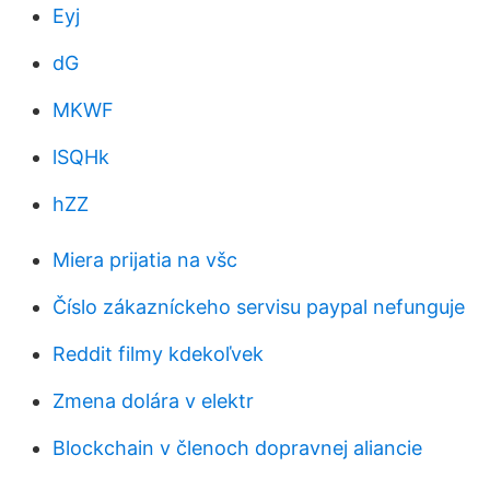
Eyj
dG
MKWF
lSQHk
hZZ
Miera prijatia na všc
Číslo zákazníckeho servisu paypal nefunguje
Reddit filmy kdekoľvek
Zmena dolára v elektr
Blockchain v členoch dopravnej aliancie