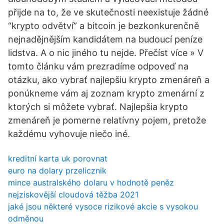
přijde na to, že ve skutečnosti neexistuje žádné
“krypto odvětví” a bitcoin je bezkonkurenčně
nejnadějnějším kandidátem na budoucí peníze
lidstva. A o nic jiného tu nejde. Přečíst více » V
tomto článku vám prezradíme odpoveď na
otázku, ako vybrať najlepšiu krypto zmenáreň a
ponúkneme vám aj zoznam krypto zmenární z
ktorých si môžete vybrať. Najlepšia krypto
zmenáreň je pomerne relatívny pojem, pretože
každému vyhovuje niečo iné.
kreditní karta uk porovnat
euro na dolary przelicznik
mince australského dolaru v hodnotě peněz
nejziskovější cloudová těžba 2021
jaké jsou některé vysoce rizikové akcie s vysokou
odměnou