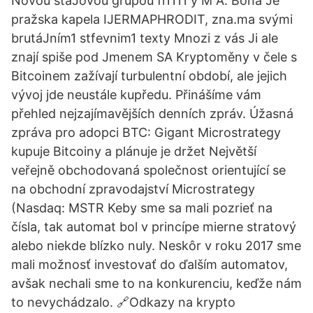
Novou staJovou grupou fi1111 y M A. Bona Je
pražska kapela IJERMAPHRODIT, zna.ma svými
brutáJním1 stfevnim1 texty Mnozi z vás Ji ale
znají spiše pod Jmenem SA­ Kryptoměny v čele s
Bitcoinem zažívají turbulentní období, ale jejich
vývoj jde neustále kupředu. Přinášíme vám
přehled nejzajímavějších denních zpráv. Úžasná
zpráva pro adopci BTC: Gigant Microstrategy
kupuje Bitcoiny a plánuje je držet Největší
veřejně obchodovaná společnost orientující se
na obchodní zpravodajství Microstrategy
(Nasdaq: MSTR Keby sme sa mali pozrieť na
čísla, tak automat bol v princípe mierne stratový
alebo niekde blízko nuly. Neskôr v roku 2017 sme
mali možnosť investovať do ďalším automatov,
avšak nechali sme to na konkurenciu, keďže nám
to nevychádzalo. 🔗Odkazy na krypto