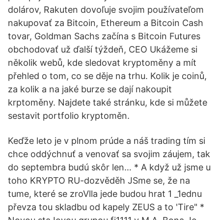
dolárov, Rakuten dovoľuje svojim používateľom
nakupovať za Bitcoin, Ethereum a Bitcoin Cash
tovar, Goldman Sachs začína s Bitcoin Futures
obchodovať už ďalší týždeň, CEO Ukážeme si
několik webů, kde sledovat kryptoměny a mít
přehled o tom, co se děje na trhu. Kolik je coinů,
za kolik a na jaké burze se dají nakoupit
krptoměny. Najdete také stránku, kde si můžete
sestavit portfolio kryptoměn.
Keďže leto je v plnom prúde a náš trading tím si
chce oddýchnuť a venovať sa svojim záujem, tak
do septembra budú skôr len… * A když už jsme u
toho KRYPTO RU-dozvěděh JSme se, že na
tume, které se zroVlla jede budou hrat 1 _1ednu
převza­ tou skladbu od kapely ZEUS a to 'Tire" *