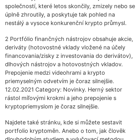
společností, které letos skončily, zmizely nebo se
úplně zhroutily, a poskytuje tak pohled na
nestálý a vysoce konkurenční krypto průmysl.
2 Portfólio finančných nástrojov obsahuje akcie,
deriváty (hotovostné vklady vložené na účely
financovania/zisky z investovania do derivátov),
dlhových nástrojov a hotovostných vkladov.
Prepojenie medzi videohrami a krypto
priemyselným odvetvím je čoraz silnejšie.
12.02.2021 Category: Novinky. Herný sektor
rástol míľovými krokmi a jeho prepojenie s
kryptopriemyslom je čoraz silnejšie.
Najdete také stránku, kde si můžete sestavit
portfolio kryptoměn. Anebo o tom, jak člověk
dlouhodobým studiem a vylučovací metodou