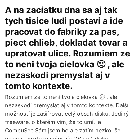
A na zaciatku dna sa aj tak
tych tisice ludi postavi a ide
pracovat do fabriky za pas,
piect chlieb, dokladat tovar a
upratovat ulice. Rozumiem ze
to neni tvoja cielovka 🙂 , ale
nezaskodi premyslat aj v
tomto kontexte.
Rozumiem ze to neni tvoja cielovka 🙂 , ale
nezaskodi premyslat aj v tomto kontexte. Další
možností je zašifrovat celý obsah disku. Jediný
freeware, o kterém vím, že to umí, je
CompuSec.Sám jsem ho ale zatím nezkoušel
nasadit, protože mám víc OS na 1 disku