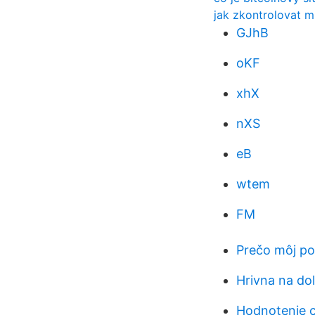
jak zkontrolovat m
GJhB
oKF
xhX
nXS
eB
wtem
FM
Prečo môj po
Hrivna na do
Hodnotenie c