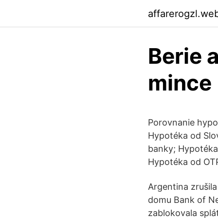
affarerogzl.we
Berie 
mince
Porovnanie hypo
Hypotéka od Slov
banky; Hypotéka
Hypotéka od OT
Argentina zrušil
domu Bank of Ne
zablokovala splá