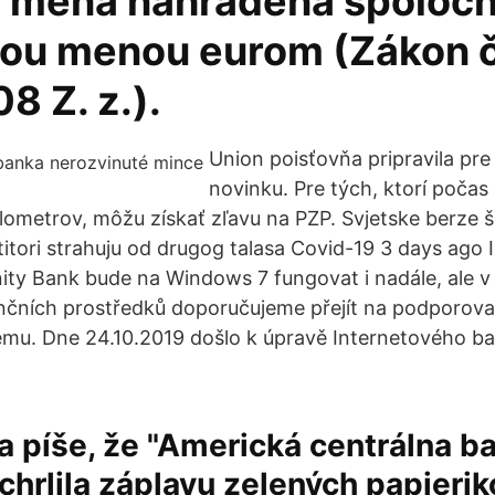
 mena nahradená spoloč
ou menou eurom (Zákon č
8 Z. z.).
Union poisťovňa pripravila pre
novinku. Pre tých, ktorí počas
ilometrov, môžu získať zľavu na PZP. Svjetske berze ša
titori strahuju od drugog talasa Covid-19 3 days ago 
nity Bank bude na Windows 7 fungovat i nadále, ale 
ančních prostředků doporučujeme přejít na podporova
mu. Dne 24.10.2019 došlo k úpravě Internetového ba
a píše, že "Americká centrálna b
chrlila záplavu zelených papieriko