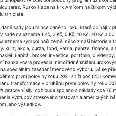
p dlhopisov (v USA bol podobný program už ukončený
icu teraz. Rusko šľape na krk Amíkom na Blíkom výc
u trh zlata.
 dané sady jsou mince daného roku, které obíhají v p
 V sadě nalezneme 1 Kč, 2 Kč, 5 Kč, 10 Kč, 20 Kč a 50
nalezneme symbol naší země, něco z naší historie a to
. kurz, akcie, burza, fond, Patria, peníze, finance, ale
akléř, kapitál, broker, investice, portfolio, dividend
ní banka včera provedla mimořádné snížení úrokový
 na speciálním zasedání měnového výboru. Dá se pře
ěhem první poloviny roku 2021 sníží poč 8:51 Kome
plánu transformace v průběhu první poloviny roku 20
% pracovní síly, což bude spojeno s náklady cca 76 mi
nenia výstupov stresového testovania amerických bá
om jeho výsledkov.