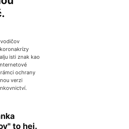
nou
.
 vodičov
 koronakrízy
lju isti znak kao
Internetové
v rámci ochrany
nou verzi
nkovnictví.
anka
v" to hej.