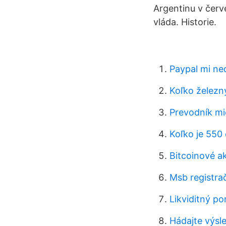
Argentinu v červ
vláda. Historie.
Paypal mi ned
Koľko železn
Prevodník mi
Koľko je 550 
Bitcoinové a
Msb registra
Likviditný p
Hádajte výsl