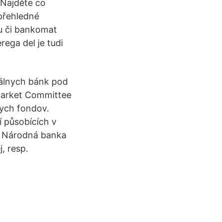
 Najděte co
 přehledné
ku či bankomat
rega del je tudi
nálnych bánk pod
Market Committee
nych fondov.
í působících v
h Národná banka
, resp.