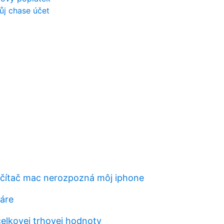
ůj chase účet
čítač mac nerozpozná môj iphone
láre
elkovej trhovej hodnoty