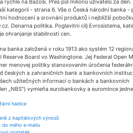
 rychle na Bazoši. Přes půl milionů uživatelů za den.
aší kategorii - strana 6. Vše o Česká národní banka -
tní hodnocení a srovnání produktů i nejbližší poboč
cz. Denarna politika. Poglavitni cilj Evrosistema, kate
je ohranjanje stabilnosti cen.
na banka založená v roku 1913 ako systém 12 regio
al Reserve Board vo Washingtone. Jej Federal Open 
er menovej politiky stanovovaním úročenia federál
d českých a zahraničních bank a bankovních instituc
všech užitečných informací o bankách a bankovníc
 len „NBS") vymieňa eurobankovky a euromince jednej
žární hadice
daně z kapitálových výnosů
t do mého e-mailu
íťový poplatek