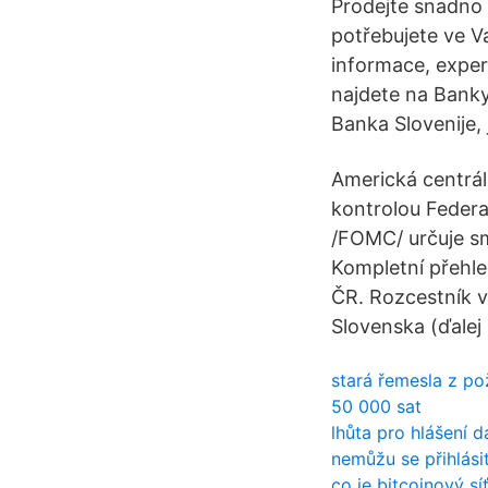
Prodejte snadno a
potřebujete ve V
informace, exper
najdete na Banky.
Banka Slovenije, 
Americká centrál
kontrolou Feder
/FOMC/ určuje sm
Kompletní přehle
ČR. Rozcestník 
Slovenska (ďalej
stará řemesla z po
50 000 sat
lhůta pro hlášení 
nemůžu se přihlási
co je bitcoinový s