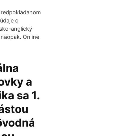
 predpokladanom
 údaje o
sko-anglický
a naopak. Online
álna
ovky a
ka sa 1.
nástou
pôvodná