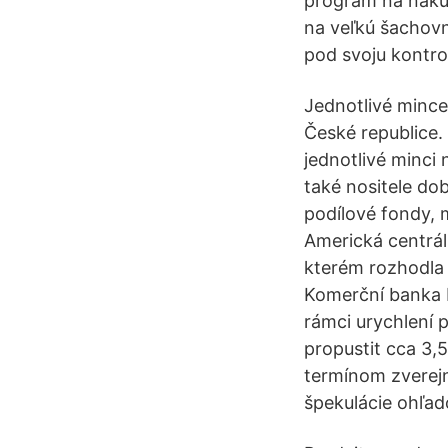
program na náku
na veľkú šachovn
pod svoju kontrol
Jednotlivé mince
České republice.
jednotlivé minci 
také nositele doby
podílové fondy, m
Americká centrál
kterém rozhodla
Komerční banka b
rámci urychlení 
propustit cca 3,5
termínom zverej
špekulácie ohľad