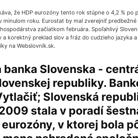
káva, že HDP eurozóny tento rok stúpne o 4,2 % po
v minulom roku. Eurostat by mal zverejniť predbežné
 hospodárstva začiatkom februára. Spoľahlivý Sloven
ly a korektný preklad slov a fráz do cudzieho jazyka 
íky na Webslovník.sk.
 banka Slovenska - centr
lovenskej republiky. Bank
ytlačiť; Slovenská republi
 2009 stala v poradí šest
 eurozóny, v ktorej bola 