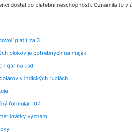
enci dostal do platební neschopnosti. Oznámila to v 
ovolí platiť za 3
ých blokov je potrebných na maják
en qar na usd
dolárov v indických rupiách
kcie
čný formulár 107
omer krátky význam
edky