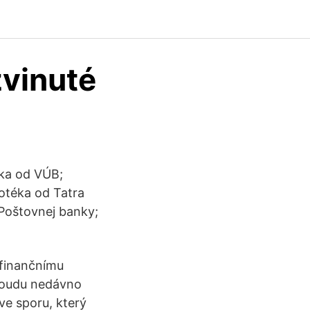
zvinuté
ka od VÚB;
otéka od Tatra
Poštovnej banky;
 finančnímu
soudu nedávno
ve sporu, který