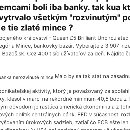
íjemcami boli iba banky. tak kua k
 vytrvalo všetkým "rozvinutým" p
ie tie zlaté mince ?
ojeného království - Queen £5 Brilliant Uncirculated
gória Mince, bankovky bazár. Vyberajte z 3 907 inze
 Bazoš.sk. Cez 400 tisíc užívateľov za deň. Nájdite č
Malo by sa tak stať na zasadnu
dnikateľskej aktivity, ktorý je považovaný za spoľahl
y, klesol v marci na rekordné minimum 40,5 bodu z
ným dôvodom je rastúca americká ekonomika a z toh
vých politík centrálnych bánk. FED v súčasnosti roz
yšovaním úrokových sadzieb, zatiaľ čo ECB ešte len 