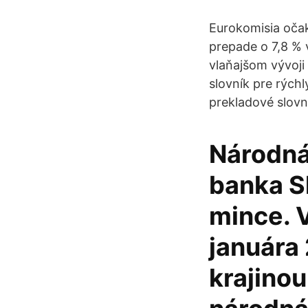
Eurokomisia oča
prepade o 7,8 % 
vlaňajšom vývoji
slovník pre rých
prekladové slovn
Národná
banka S
mince. V
januára
krajinou