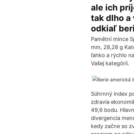
ale ich pr
tak dlho a
odkiaľ ber
Pamětní mince Sp
mm, 28,28 g Kate
ľahko a rýchlo na
Vašej kategórii.
Súhrnný index po
zdravia ekonomik
49,6 bodu. Hlav
divergencia meno
kedy začne so zv