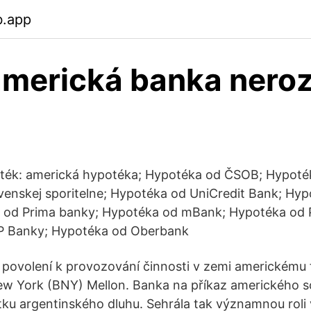
b.app
americká banka nero
ték: americká hypotéka; Hypotéka od ČSOB; Hypoté
enskej sporitelne; Hypotéka od UniCredit Bank; Hyp
 od Prima banky; Hypotéka od mBank; Hypotéka od 
P Banky; Hypotéka od Oberbank
a povolení k provozování činnosti v zemi americkému
w York (BNY) Mellon. Banka na příkaz amerického 
tku argentinského dluhu. Sehrála tak významnou roli 