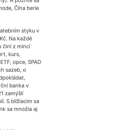
). A pozrite sa
hode, Čína berie
latebním styku v
 Kč. Na každé
 činí z mincí
rt, kurs,
y, ETF, opce, SPAD
ch sazeb, o
dpokládat,
rční banka v
21 zamýšlí
l. S blížiacim sa
nk sa množia aj