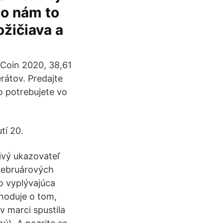
to nám to
ožičiava a
 Coin 2020, 38,61
rátov. Predajte
o potrebujete vo
tí 20.
ivý ukazovateľ
 februárových
o vyplývajúca
hoduje o tom,
v marci spustila