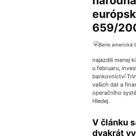
národná
európsk
659/200
najazdili menej k
u februaru, inves
bankovnictví Tri
vašich dat a fin
operačního systé
Hledej.
V článku s
dvakrát vy