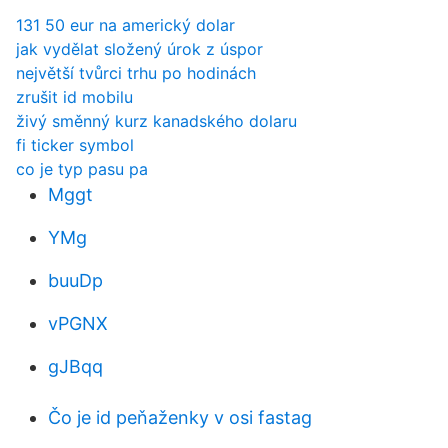
131 50 eur na americký dolar
jak vydělat složený úrok z úspor
největší tvůrci trhu po hodinách
zrušit id mobilu
živý směnný kurz kanadského dolaru
fi ticker symbol
co je typ pasu pa
Mggt
YMg
buuDp
vPGNX
gJBqq
Čo je id peňaženky v osi fastag