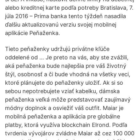
alebo kreditnej karte podľa potreby Bratislava, 7.
júla 2016 – Prima banka tento týždeň nasadila
ďalšiu aktualizovanú verziu svojej mobilnej
aplikácie Peňaženka.
Tieto peňaženky udržujú privátne kľúče
oddelené od … Je preto na vás, aby ste zvážili,
aká peňaženka bude najlepšia pre váš životný
štýl, osobnosť a či bude vhodná na všetky veci,
ktoré plánujete do peňaženky uložiť. Ak si so
sebou nepotrebujete vziať kabelku, dámska
peňaženka veľká môže predstavovať zaujímavý
módny doplnok a osviežiť váš outfit. Maiar je
mobilná peňaženka a aplikácia pre globálne
platby, ktorá využíva blockchain Elrond. Podľa
tvrdenia vývojárov zvládne Maiar až cez 100 000