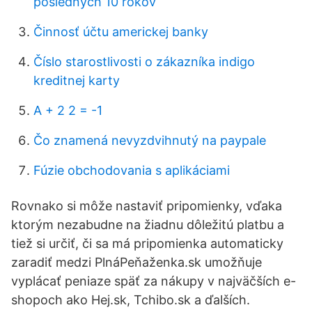
posledných 10 rokov
Činnosť účtu americkej banky
Číslo starostlivosti o zákazníka indigo
kreditnej karty
A + 2 2 = -1
Čo znamená nevyzdvihnutý na paypale
Fúzie obchodovania s aplikáciami
Rovnako si môže nastaviť pripomienky, vďaka
ktorým nezabudne na žiadnu dôležitú platbu a
tiež si určiť, či sa má pripomienka automaticky
zaradiť medzi PlnáPeňaženka.sk umožňuje
vyplácať peniaze späť za nákupy v najväčších e-
shopoch ako Hej.sk, Tchibo.sk a ďalších.