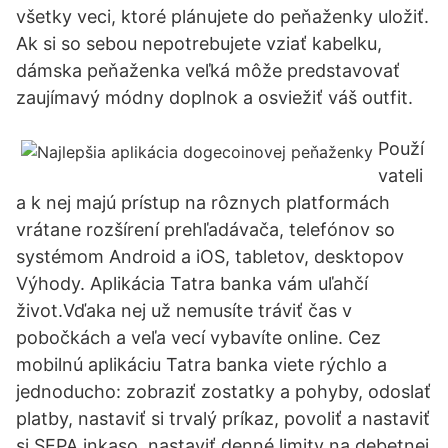
všetky veci, ktoré plánujete do peňaženky uložiť.
Ak si so sebou nepotrebujete vziať kabelku,
dámska peňaženka veľká môže predstavovať
zaujímavý módny doplnok a osviežiť váš outfit.
Použí
vateli
a k nej majú prístup na rôznych platformách
vrátane rozšírení prehľadávača, telefónov so
systémom Android a iOS, tabletov, desktopov
Výhody. Aplikácia Tatra banka vám uľahčí
život.Vďaka nej už nemusíte tráviť čas v
pobočkách a veľa vecí vybavíte online. Cez
mobilnú aplikáciu Tatra banka viete rýchlo a
jednoducho: zobraziť zostatky a pohyby, odoslať
platby, nastaviť si trvalý príkaz, povoliť a nastaviť
si SEPA inkaso, nastaviť denné limity na debetnej