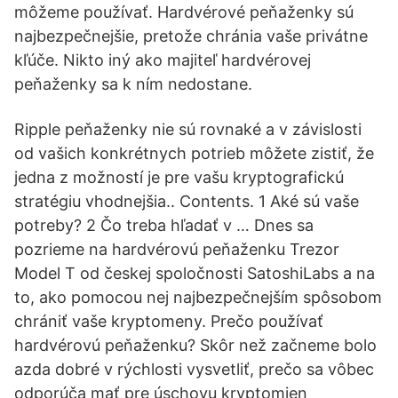
môžeme používať. Hardvérové peňaženky sú
najbezpečnejšie, pretože chránia vaše privátne
kľúče. Nikto iný ako majiteľ hardvérovej
peňaženky sa k ním nedostane.
Ripple peňaženky nie sú rovnaké a v závislosti
od vašich konkrétnych potrieb môžete zistiť, že
jedna z možností je pre vašu kryptografickú
stratégiu vhodnejšia.. Contents. 1 Aké sú vaše
potreby? 2 Čo treba hľadať v … Dnes sa
pozrieme na hardvérovú peňaženku Trezor
Model T od českej spoločnosti SatoshiLabs a na
to, ako pomocou nej najbezpečnejším spôsobom
chrániť vaše kryptomeny. Prečo používať
hardvérovú peňaženku? Skôr než začneme bolo
azda dobré v rýchlosti vysvetliť, prečo sa vôbec
odporúča mať pre úschovu kryptomien